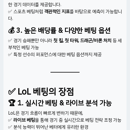
한 경기 데이터를 제공합니다.
✅ 스포츠 베팅처럼
객관적인 지표
를 바탕으로 예측이 가능합니
다.
💰
3. 높은 배당률 & 다양한 베팅 옵션
✅ 경기 승패뿐만 아니라
첫 킬, 첫 타워, 드래곤/바론 처치
등 세
부적인 베팅 가능
✅ 특정 선수의 퍼포먼스에 대한 베팅 옵션까지 제공
✅ LoL 베팅의 장점
🏆
1. 실시간 베팅 & 라이브 분석 가능
LoL은 경기 흐름이 빠르게 변하기 때문에,
✅
라이브 베팅
을 통해 경기 중 실시간으로 베팅 전략 조정 가능
✅ 분석 능력이 뛰어난 베터에게 유리한 환경