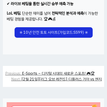
✔
라이브 베팅을 통한 실시간 승부 예측 가능
LoL 베팅
, 단순한 재미를 넘어
전략적인 분석과 예측
이 가능한
베팅 경험을 제공합니다. 🏆🎮💰
✳️ 10년 안전 토토 사이트(가입코드:SS99) ✳️
Post
Previous:
E-Sports – 디지털 시대의 새로운 스포츠! 🎮🏆
navigation
Next:
[2월 21일][리그 오브 레전드] 디플러스 기아 vs 젠지