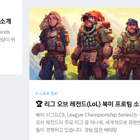
 소개
ends
기량이 뛰
E-스포츠 정보
🏆 리그 오브 레전드(LoL) 북미 프로팀 
북미 리그(LCS, League Championship Series)는
오브 레전드의 주요 리그 중 하나로, 세계적으로 유명
들이 경쟁하고 있습니다. 경험 많은 베테랑