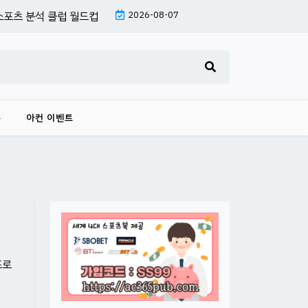
석 클럽 월드컵 레알 마드리드 vs 유벤투스 경기 |
2026-08-07
6월 28일 스포츠 분석
롯
아컨 이벤트
프로