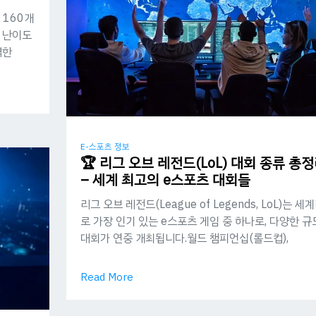
는 160개
, 난이도
력한
E-스포츠 정보
🏆 리그 오브 레전드(LoL) 대회 종류 총
– 세계 최고의 e스포츠 대회들
리그 오브 레전드(League of Legends, LoL)는 세
로 가장 인기 있는 e스포츠 게임 중 하나로, 다양한 규
대회가 연중 개최됩니다.월드 챔피언십(롤드컵),
Read More