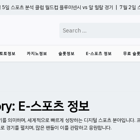
포츠 분석 클럽 월드컵 플루미넨시 vs 알 힐랄 경기 |
7월 2일 스포츠 분
Search
for:
토토정보
카지노정보
슬롯정보
E-스포츠 정보
무료 슬
ry:
E-스포츠 정보
경기를 의미하며, 세계적으로 빠르게 성장하는 디지털 스포츠 분야입니다. 
로 경기를 펼치며, 많은 팬들이 이를 관람하고 응원합니다.