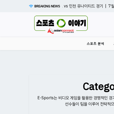
Skip
포츠 분석 K리그2 전남 드래곤즈 vs 인천 유나이티드 경기 |
7월 5일 스
BREAKING NEWS
to
content
스포츠 분석
Catego
E-Sports는 비디오 게임을 활용한 경쟁적인 
선수들이 팀을 이루어 전략적으