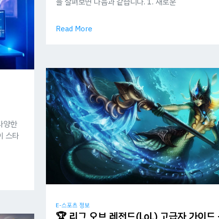
을 살펴보면 다음과 같습니다. 1. 새로운
Read More
 다양한
이 스타
E-스포츠 정보
🏆 리그 오브 레전드(LoL) 고급자 가이드 