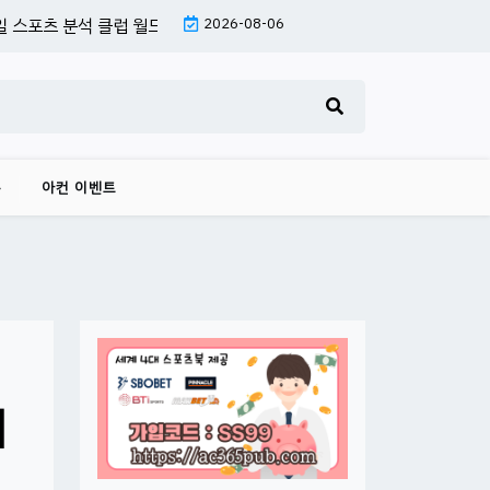
 스포츠 분석 클럽 월드컵 레알 마드리드 vs 유벤투스 경기 |
2026-08-06
6월 28일 
롯
아컨 이벤트
기