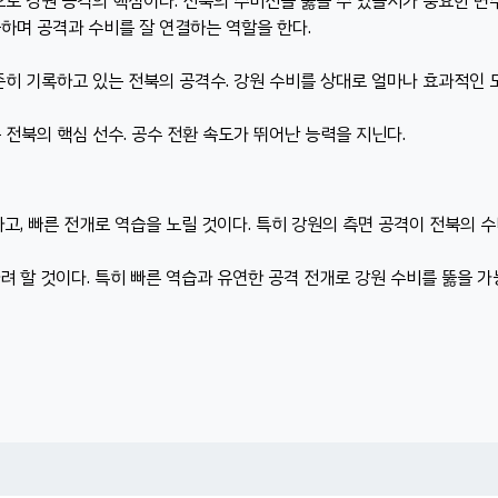
으로 강원 공격의 핵심이다. 전북의 수비진을 뚫을 수 있을지가 중요한 변수
공하며 공격과 수비를 잘 연결하는 역할을 한다.
꾸준히 기록하고 있는 전북의 공격수. 강원 수비를 상대로 얼마나 효과적인 
 전북의 핵심 선수. 공수 전환 속도가 뛰어난 능력을 지닌다.
고, 빠른 전개로 역습을 노릴 것이다. 특히 강원의 측면 공격이 전북의 
 할 것이다. 특히 빠른 역습과 유연한 공격 전개로 강원 수비를 뚫을 