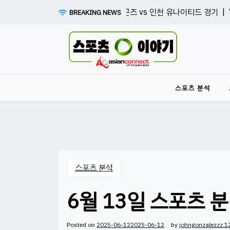
Skip
 5일 스포츠 분석 K리그2 전남 드래곤즈 vs 인천 유나이티드 경기 |
7
BREAKING NEWS
to
content
스포츠 분석
스포츠 분석
6월 13일 스포츠 분
Posted on
2025-06-12
2025-06-12
by
johngonzalezzz.