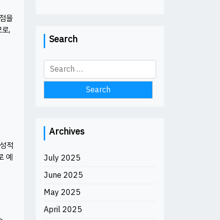
승점을
로,
Search
Search
for:
Archives
 성적
로 예
July 2025
June 2025
May 2025
April 2025