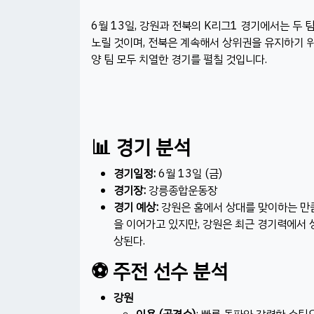
6월 13일, 강원과 전북의 K리그1 경기에서는 두
노릴 것이며, 전북은 계속해서 상위권을 유지하기 위
양 팀 모두 치열한 경기를 펼칠 것입니다.
📊
경기 분석
경기일정:
6월 13일 (금)
경기장:
강릉종합운동장
경기 예상:
강원은 홈에서 상대를 맞이하는 만큼
을 이어가고 있지만, 강원은 최근 경기력에서 
상된다.
⚽
주전 선수 분석
강원