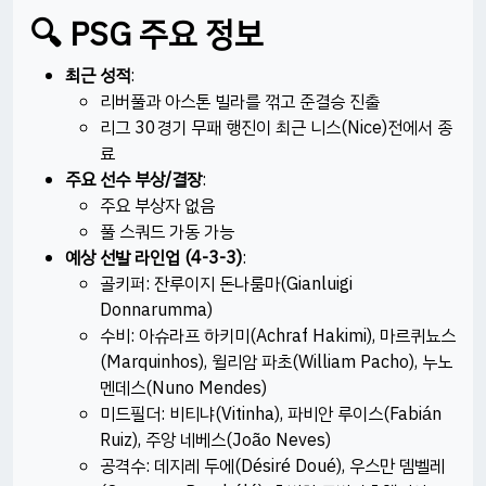
🔍 PSG 주요 정보
최근 성적
:
리버풀과 아스톤 빌라를 꺾고 준결승 진출
리그 30경기 무패 행진이 최근 니스(Nice)전에서 종
료 ​
주요 선수 부상/결장
:
주요 부상자 없음
풀 스쿼드 가동 가능 ​
예상 선발 라인업 (4-3-3)
:
골키퍼: 잔루이지 돈나룸마(Gianluigi
Donnarumma)
수비: 아슈라프 하키미(Achraf Hakimi), 마르퀴뇨스
(Marquinhos), 윌리암 파초(William Pacho), 누노
멘데스(Nuno Mendes)
미드필더: 비티냐(Vitinha), 파비안 루이스(Fabián
Ruiz), 주앙 네베스(João Neves)
공격수: 데지레 두에(Désiré Doué), 우스만 뎀벨레