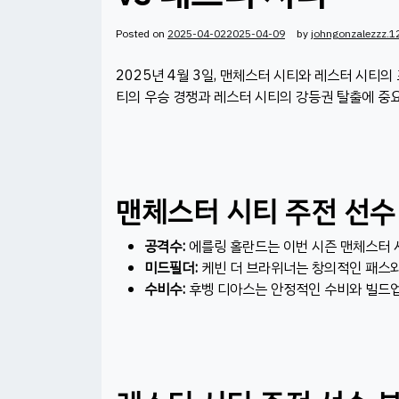
Posted on
2025-04-02
2025-04-09
by
johngonzalezzz.
2025년 4월 3일, 맨체스터 시티와 레스터 시티
티의 우승 경쟁과 레스터 시티의 강등권 탈출에 중
맨체스터 시티 주전 선수
공격수:
에를링 홀란드는 이번 시즌 맨체스터 시
미드필더:
케빈 더 브라위너는 창의적인 패스와 
수비수:
후벵 디아스는 안정적인 수비와 빌드업