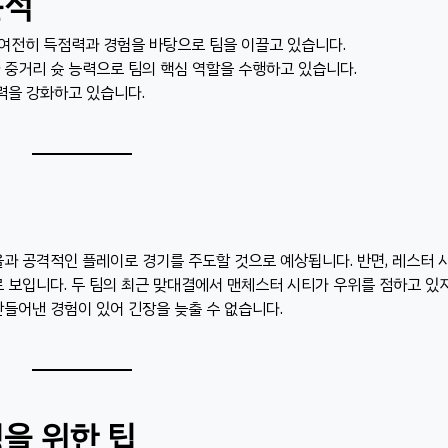
분석
여전히 득점력과 경험을 바탕으로 팀을 이끌고 있습니다.​
중거리 슛 능력으로 팀의 핵심 역할을 수행하고 있습니다.​
력을 강화하고 있습니다.
율과 공격적인 플레이로 경기를 주도할 것으로 예상됩니다. 반면, 레스터 
 보입니다. 두 팀의 최근 맞대결에서 맨체스터 시티가 우위를 점하고 있지
들어낸 경험이 있어 긴장을 늦출 수 없습니다.​
을 위한 팁