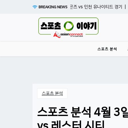
Skip
월 5일 스포츠 분석 K리그2 전남 드래곤즈 vs 인천 유나이티드 경기 |
7
BREAKING NEWS
to
content
스포츠 분석
스포츠 분석
스포츠 분석 4월 
vs 레스터 시티