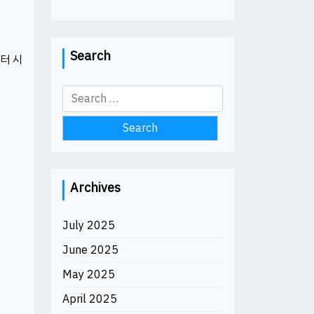
Search
터 시
Search
for:
Archives
July 2025
June 2025
May 2025
April 2025