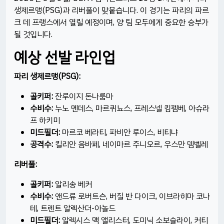
생제르맹(PSG)과 리버풀이 맞붙습니다. 이 경기는 파리의 파르
크 데 프랭스에서 열릴 예정이며, 양 팀 모두에게 중요한 승부가
될 것입니다.​
예상 선발 라인업
파리 생제르맹(PSG):
골키퍼:
잔루이지 돈나룸마​
수비수:
누노 멘데스, 마르퀴뇨스, 프레스넬 킴펨베, 아슈라
프 하키미​
미드필더:
마르코 베라티, 파비안 루이스, 비티냐​
공격수:
킬리안 음바페, 네이마르 주니오르, 우스만 뎀벨레​
리버풀:
골키퍼:
알리송 베커​
수비수:
앤드류 로버트슨, 버질 반 다이크, 이브라히마 코나
테, 트렌트 알렉산더-아놀드​
미드필더:
알렉시스 맥 앨리스터, 도미닉 소보슬라이, 커티