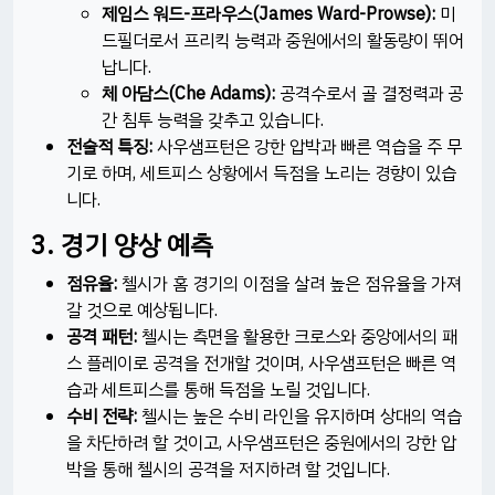
제임스 워드-프라우스(James Ward-Prowse):
미
드필더로서 프리킥 능력과 중원에서의 활동량이 뛰어
납니다.
체 아담스(Che Adams):
공격수로서 골 결정력과 공
간 침투 능력을 갖추고 있습니다.
전술적 특징:
사우샘프턴은 강한 압박과 빠른 역습을 주 무
기로 하며, 세트피스 상황에서 득점을 노리는 경향이 있습
니다.
3. 경기 양상 예측
점유율:
첼시가 홈 경기의 이점을 살려 높은 점유율을 가져
갈 것으로 예상됩니다.
공격 패턴:
첼시는 측면을 활용한 크로스와 중앙에서의 패
스 플레이로 공격을 전개할 것이며, 사우샘프턴은 빠른 역
습과 세트피스를 통해 득점을 노릴 것입니다.
수비 전략:
첼시는 높은 수비 라인을 유지하며 상대의 역습
을 차단하려 할 것이고, 사우샘프턴은 중원에서의 강한 압
박을 통해 첼시의 공격을 저지하려 할 것입니다.