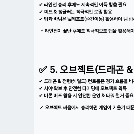
✔
라인전 승리 후에도 지속적인 이득 창출 필요
✔
미드 & 정글러는 적극적인 로밍 활용
✔
탑과 바텀은 텔레포트(순간이동) 활용하여 팀 합
📌
라인전이 끝난 후에도 적극적으로 맵을 활용해야
✅ 5. 오브젝트(드래곤 &
✔
드래곤 & 전령(헤럴드) 컨트롤은 경기 흐름을 바
✔
시야 확보 후 안전한 타이밍에 오브젝트 획득
✔
바론 버프 활용 시 안전한 운영 & 타워 철거 중요
📌
오브젝트 싸움에서 승리하면 게임이 기울기 때문