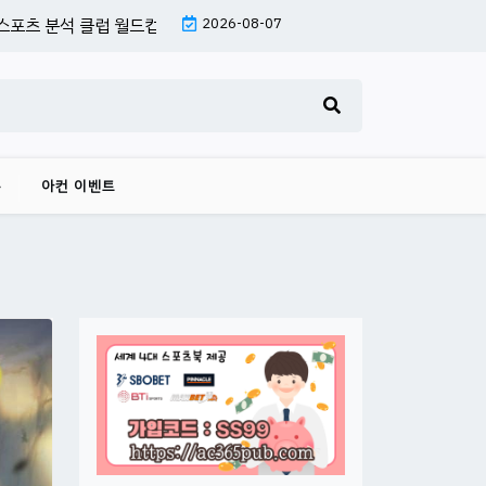
분석 클럽 월드컵 레알 마드리드 vs 유벤투스 경기 |
2026-08-07
6월 28일 스포츠 분석
롯
아컨 이벤트