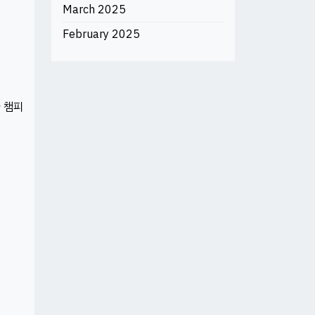
March 2025
February 2025
 챔피