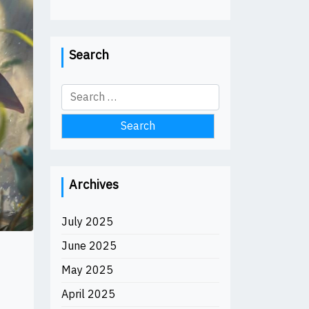
Search
Search
for:
Archives
July 2025
June 2025
May 2025
April 2025