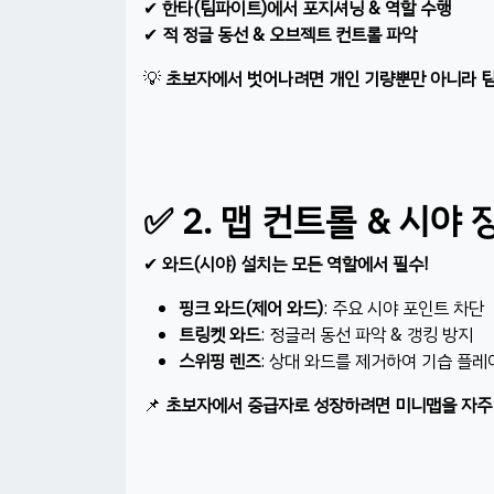
✔
한타(팀파이트)에서 포지셔닝 & 역할 수행
✔
적 정글 동선 & 오브젝트 컨트롤 파악
💡
초보자에서 벗어나려면 개인 기량뿐만 아니라 팀
✅ 2. 맵 컨트롤 & 시야 
✔
와드(시야) 설치는 모든 역할에서 필수!
핑크 와드(제어 와드)
: 주요 시야 포인트 차단
트링켓 와드
: 정글러 동선 파악 & 갱킹 방지
스위핑 렌즈
: 상대 와드를 제거하여 기습 플레
📌
초보자에서 중급자로 성장하려면 미니맵을 자주 