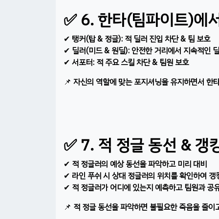
✅ 6. 한타(팀파이트)에
✔
탱커(탑 & 정글): 적 딜러 진입 차단 & 팀 보호
✔
딜러(미드 & 원딜): 안전한 거리에서 지속적인 
✔
서포터: 적 주요 스킬 차단 & 팀원 보호
📌
자신의 역할에 맞는 포지셔닝을 유지하면서 한타
✅ 7. 적 정글 동선 & 갱
✔
적 정글러의 예상 동선을 파악하고 미리 대비
✔
라인 푸쉬 시 상대 정글러의 위치를 확인하여 갱
✔
적 정글러가 어디에 있는지 예측하고 팀원과 공
📌
적 정글 동선을 파악하면 불필요한 죽음을 줄이고