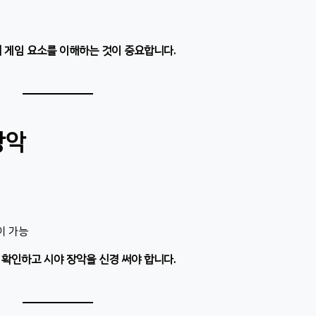
 게임 요소를 이해하는 것이 중요합니다.
장악
이 가능
확인하고 시야 장악을 신경 써야 합니다.