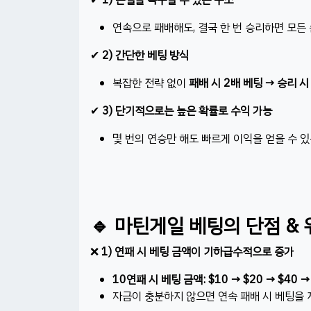
연속으로 패배해도, 결국 한 번 승리하면 모든
✔
2) 간단한 베팅 방식
복잡한 전략 없이
패배 시 2배 베팅 → 승리 
✔
3) 단기적으로는 높은 확률로 수익 가능
몇 번의 연승만 해도 빠르게 이익을 얻을 수 
🔹 마틴게일 베팅의 단점 &
❌
1) 연패 시 베팅 금액이 기하급수적으로 증가
10연패 시 베팅 금액: $10 → $20 → $40 → $
자금이 충분하지 않으면 연속 패배 시 베팅을 