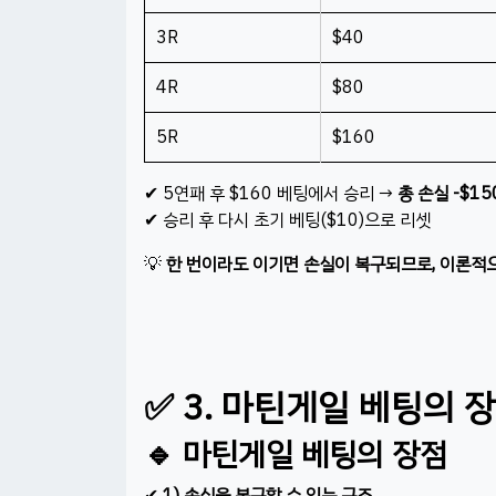
3R
$40
4R
$80
5R
$160
✔ 5연패 후 $160 베팅에서 승리 →
총 손실 -$15
✔ 승리 후 다시 초기 베팅($10)으로 리셋
💡
한 번이라도 이기면 손실이 복구되므로, 이론적으
✅ 3. 마틴게일 베팅의 장
🔹 마틴게일 베팅의 장점
✔
1) 손실을 복구할 수 있는 구조