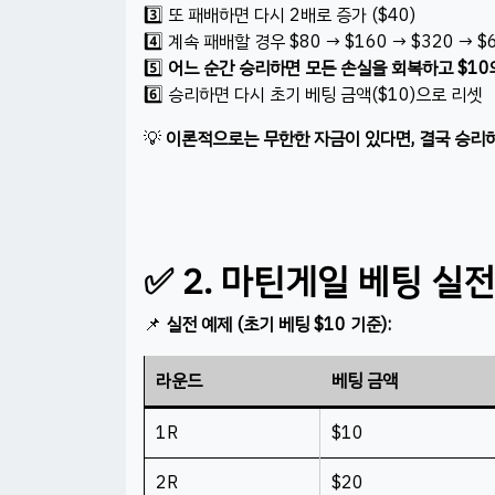
3️⃣ 또 패배하면 다시 2배로 증가 ($40)
4️⃣ 계속 패배할 경우 $80 → $160 → $320 → $
5️⃣
어느 순간 승리하면 모든 손실을 회복하고 $10
6️⃣ 승리하면 다시 초기 베팅 금액($10)으로 리셋
💡
이론적으로는 무한한 자금이 있다면, 결국 승리하
✅ 2. 마틴게일 베팅 실
📌
실전 예제 (초기 베팅 $10 기준):
라운드
베팅 금액
1R
$10
2R
$20