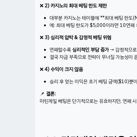
❌
2) 카지노의 최대 베팅 한도 제한
대부분 카지노는 테이블에 **최대 베팅 한도(Ma
예: 최대 베팅 한도가 $5,000이라면 10연패
❌
3) 심리적 압박 & 감정적 베팅 위험
연패할수록
심리적인 부담 증가
→ 감정적으로
결국 자금 부족으로 전략이 무너질 가능성이 
❌
4) 수익이 크지 않음
승리 후 얻는 이익은 초기 베팅 금액($10)뿐
📌
결론:
마틴게일 베팅은 단기적으로는 유효하지만, 연패 시