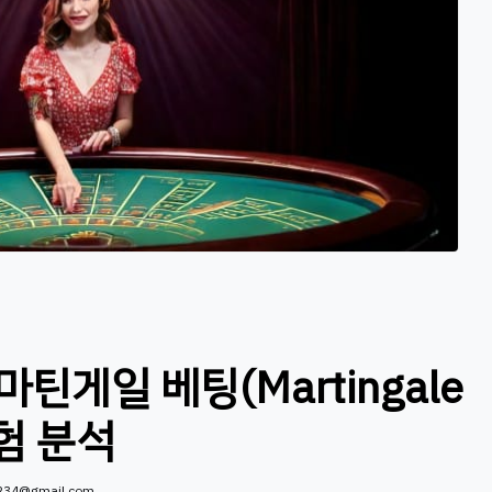
마틴게일 베팅(Martingale
위험 분석
1234@gmail.com