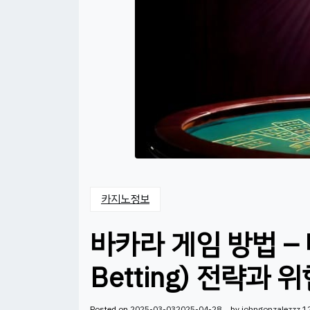
카지노정보
바카라 게임 방법 – 
Betting) 전략과 
Posted on
2025-03-03
2025-04-28
by
johngonzalezzz.