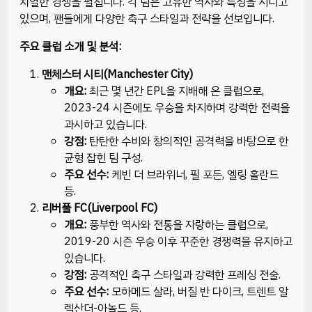
치열한 경쟁을 펼칩니다. 각 팀은 고유한 역사와 특징을 지니고
있으며, 팬들에게 다양한 축구 스타일과 전략을 선보입니다.​
주요 클럽 소개 및 분석:
맨체스터 시티(Manchester City)
개요:
최근 몇 년간 EPL을 지배해 온 클럽으로,
2023-24 시즌에도 우승을 차지하며 강력한 전력을
과시하고 있습니다. ​
강점:
탄탄한 수비와 창의적인 공격력을 바탕으로 한
균형 잡힌 팀 구성.​
주요 선수:
케빈 더 브라위너, 필 포든, 엘링 홀란드
등.​
리버풀 FC(Liverpool FC)
개요:
풍부한 역사와 전통을 자랑하는 클럽으로,
2019-20 시즌 우승 이후 꾸준한 경쟁력을 유지하고
있습니다.​
강점:
공격적인 축구 스타일과 강력한 프레싱 전술.​
주요 선수:
모하메드 살라, 버질 반 다이크, 트렌트 알
렉산더-아놀드 등.​