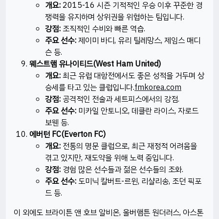
개요:
2015-16 시즌 기적적인 우승 이후 꾸준한 경
쟁력을 유지하며 상위권을 위협하는 팀입니다.​
강점:
조직적인 수비와 빠른 역습.​
주요 선수:
제이미 바디, 유리 틸레망스, 제임스 매디
슨 등.​
웨스트햄 유나이티드(West Ham United)
개요:
최근 유럽 대항전에서도 좋은 성적을 거두며 상
승세를 타고 있는 클럽입니다.​
fmkorea.com
강점:
공격적인 전술과 세트피스에서의 강점.​
주요 선수:
미카일 안토니오, 데클란 라이스, 자로드
보웬 등.​
에버턴 FC(Everton FC)
개요:
전통의 명문 클럽으로, 최근 재정적 어려움을
겪고 있지만, 재도약을 위해 노력 중입니다.
강점:
경험 많은 선수들과 젊은 선수들의 조화.
주요 선수:
도미닉 칼버트-르윈, 리샬리송, 조던 픽포
드 등.
이 외에도 브라이튼 앤 호브 알비온, 울버햄튼 원더러스, 아스톤