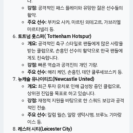
다.​
강점:
공격적인 패스 플레이와 유망한 젊은 선수들의
활약.​
주요 선수:
부카요 사카, 마르틴 외데고르, 가브리엘
마르티넬리 등.​
토트넘 홋스퍼( Tottenham Hotspur)
개요:
공격적인 축구 스타일로 팬들에게 많은 사랑을
받는 클럽으로, 손흥민 선수의 활약으로 한국 팬들에
게도 친숙합니다.​
강점:
빠른 역습과 공격진의 개인 기량.​
주요 선수:
해리 케인, 손흥민, 데얀 쿨루세브스키 등.​
뉴캐슬 유나이티드(Newcastle United)
개요:
최근 투자 유치로 인해 급성장 중인 클럽으로,
상위권 진입을 목표로 하고 있습니다.​
강점:
재정적 지원을 바탕으로 한 스쿼드 보강과 공격
적인 전술.​
주요 선수:
칼럼 윌슨, 알랑 생막시맹, 브루노 기마랑
이스 등.​
레스터 시티(Leicester City)