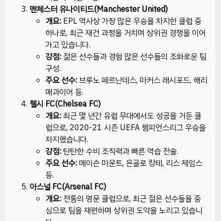
맨체스터 유나이티드(Manchester United)
개요:
EPL 역사상 가장 많은 우승을 차지한 클럽 중
하나로, 최근 재건 과정을 거치며 상위권 경쟁을 이어
가고 있습니다.​
강점:
젊은 선수들과 경험 많은 선수들의 조화로운 팀
구성.​
주요 선수:
브루노 페르난데스, 마커스 래시포드, 해리
매과이어 등.​
첼시 FC(Chelsea FC)
개요:
최근 몇 년간 유럽 무대에서도 성공을 거둔 클
럽으로, 2020-21 시즌 UEFA 챔피언스리그 우승을
차지했습니다.​
강점:
탄탄한 수비 조직력과 빠른 역습 전술.​
주요 선수:
메이슨 마운트, 은골로 캉테, 리스 제임스
등.​
아스널 FC(Arsenal FC)
개요:
전통의 명문 클럽으로, 최근 젊은 선수들을 중
심으로 팀을 재편하며 상위권 도약을 노리고 있습니